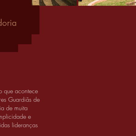
doria
ro que acontece
res Guardiãs de
ia de muita
mplicidade e
das lideranças