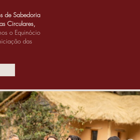
os de Sabedoria
as Circulares,
mos o Equinócio
niciação das