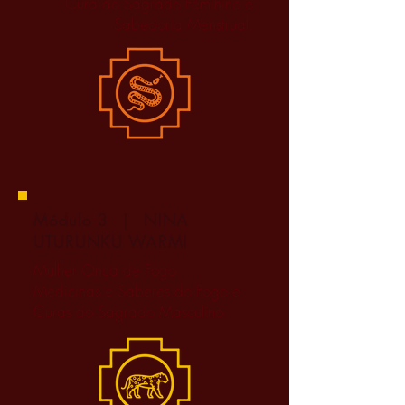
Cura do Sagrado Feminino e
Sabedoria Menstrual.
Módulo 3 | NINA
UTURUNKU WARMI
Mulher Onça de Fogo
Medicinas e Saberes do Fogo e
Curas do Sagrado Masculino.