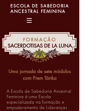
ESCOLA DE SABEDORIA
ANCESTRAL FEMININA
FORMAÇÃO
SACERDOTISAS DE LA LUNA
Uma jornada de sete módulos
com Prem Tárika
A
Escola de Sabedoria Ancestral
Feminina é uma Escola
especializada na formação e
empoderamento de Lideranças