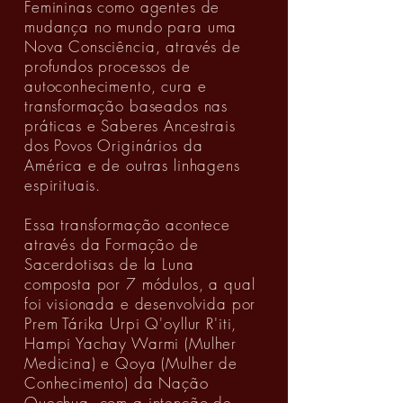
Femininas como agentes de
mudança no mundo para uma
Nova Consciência, através de
profundos processos de
autoconhecimento, cura e
transformação baseados nas
práticas e Saberes Ancestrais
dos Povos Originários da
América e de outras linhagens
espirituais.
Essa transformação acontece
através da Formação de
Sacerdotisas de la Luna
composta por 7 módulos, a qual
foi visionada e desenvolvida por
Prem Tárika Urpi Q'oyllur R'iti,
Hampi Yachay Warmi (Mulher
Medicina) e Qoya (Mulher de
Conhecimento) da Nação
Quechua, com a intenção de