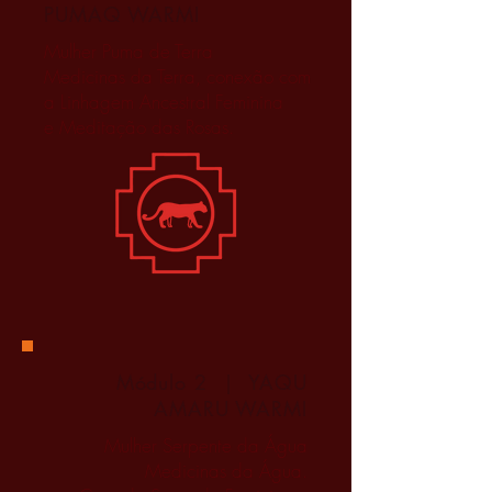
PUMAQ WARMI
Mulher Puma de Terra
Medicinas da Terra, conexão com
a Linhagem Ancestral Feminina
e Meditação das Rosas.
Módulo 2 | YAQU
AMARU WARMI
Mulher Serpente da Água
Medicinas da Água.