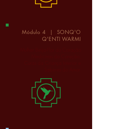
Módulo 4 | SONQ'O
Q'ENTI WARMI
Mulher Beija-Flor do Coração
Medicinas do Coração,
Curas da Criança Interior e
Saberes do Amor.