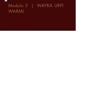
Módulo 5 | WAYRA URPI
WARMI
Mulher Pomba do Ar
Voz Medicina Feminina e Curas
da Expressão.
Sabedoria do Verbo criador.
Módulo 6 | ANKA
NAWIN WARMI
Mulher Visão da Águia